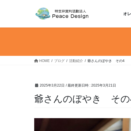
コ
ナ
ン
ビ
オ
テ
ゲ
ン
ー
ツ
シ
へ
ョ
ス
ン
キ
に
ッ
移
HOME
ブログ
活動紹介
爺さんのぼやき その4
プ
動
2025年3月22日
/ 最終更新日時 :
2025年3月21日
爺さんのぼやき その