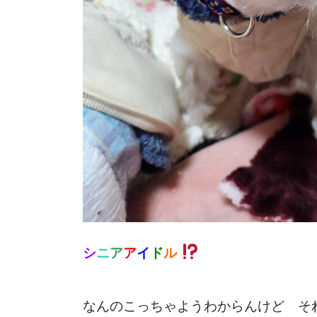
シ
ニ
ア
ア
イ
ド
ル
なんのこっちゃようわからんけど そ