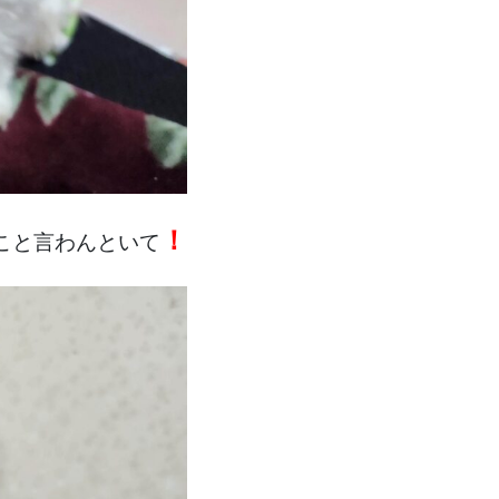
！
こと言わんといて