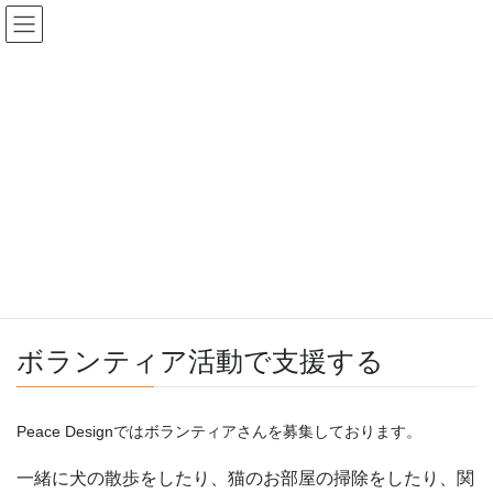
コ
ナ
ン
ビ
テ
ゲ
ン
ー
ボランティア活動で支援する
ツ
シ
へ
ョ
ス
ン
HOME
メニュー
活動支援
ボランティア活動で支援する
キ
に
ッ
移
プ
動
ボランティア活動で支援する
Peace Designではボランティアさんを募集しております。
一緒に犬の散歩をしたり、猫のお部屋の掃除をしたり、関