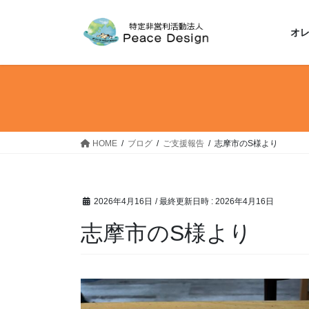
コ
ナ
ン
ビ
オ
テ
ゲ
ン
ー
ツ
シ
へ
ョ
ス
ン
キ
に
ッ
移
HOME
ブログ
ご支援報告
志摩市のS様より
プ
動
2026年4月16日
/ 最終更新日時 :
2026年4月16日
志摩市のS様より