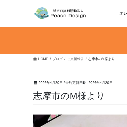
コ
ナ
ン
ビ
オ
テ
ゲ
ン
ー
ツ
シ
へ
ョ
ス
ン
キ
に
ッ
移
HOME
ブログ
ご支援報告
志摩市のM様より
プ
動
2026年4月20日
/ 最終更新日時 :
2026年4月20日
志摩市のM様より