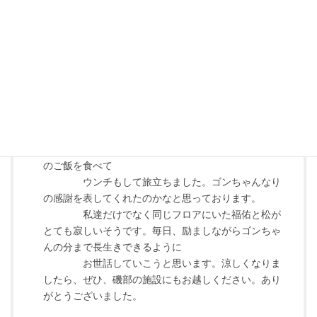
peacedesign
より:
2024年9月10日 7:41 AM
石塚様 こんにちは。いつもありがとうございま
す。欣鹿へのコメントありがとうございます。
前日は、水しか飲まず心配しておりました
が、当日の朝は、いつも食事介助をしてくれている方
のご飯を食べて
ウンチもして旅立ちました。ゴンちゃんなり
の感謝を表してくれたのかなと思っております。
私達だけでなく同じフロアにいた福佑と松が
とても寂しいそうです。毎日、励ましながらゴンちゃ
んの分まで長生きできるように
お世話していこうと思います。涼しくなりま
したら、ぜひ、磯部の施設にもお越しください。あり
がとうございました。