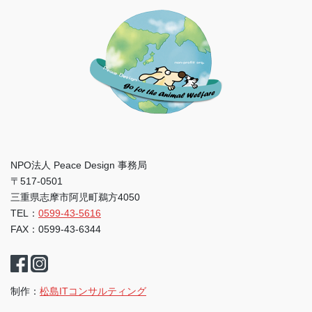
NPO法人 Peace Design 事務局
〒517-0501
三重県志摩市阿児町鵜方4050
TEL：
0599-43-5616
FAX：0599-43-6344
制作：
松島ITコンサルティング