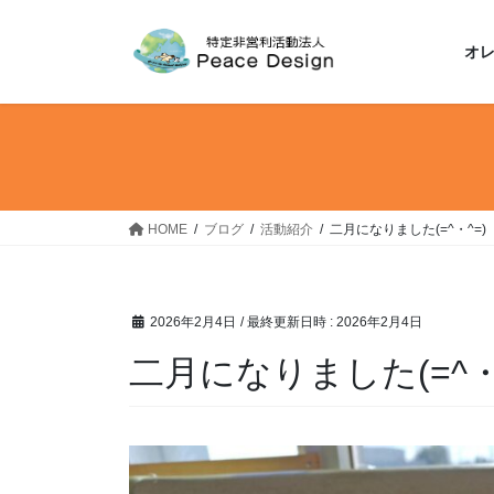
コ
ナ
ン
ビ
オ
テ
ゲ
ン
ー
ツ
シ
へ
ョ
ス
ン
キ
に
ッ
移
HOME
ブログ
活動紹介
二月になりました(=^・^=)
プ
動
2026年2月4日
/ 最終更新日時 :
2026年2月4日
二月になりました(=^・