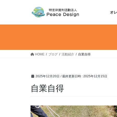
コ
ナ
ン
ビ
オ
テ
ゲ
ン
ー
ツ
シ
へ
ョ
ス
ン
キ
に
ッ
移
HOME
ブログ
活動紹介
自業自得
プ
動
2025年12月20日
/ 最終更新日時 :
2025年12月15日
自業自得