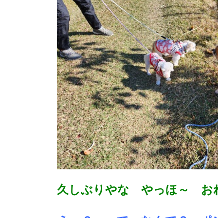
久しぶりやな やっほ～ お