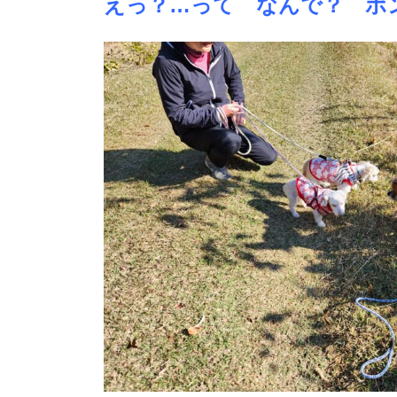
えっ？…って なんで？ ポ