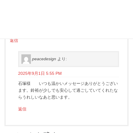
鈴裕君を温かく見守り、皆さんの優しいお心の元で看送って
頂いて、本当に有難うございます。
ピースの皆さんの処にたどり着いて、きっと鈴裕君は、束の
間でも安心していられたんだろうと思います。感謝・感謝・
感謝！です。
返信
peacedesign
より:
2025年9月1日 5:55 PM
石塚様 いつも温かいメッセージありがとうござい
ます。鈴裕が少しでも安心して過ごしていてくれたな
らうれしいなあと思います。
返信