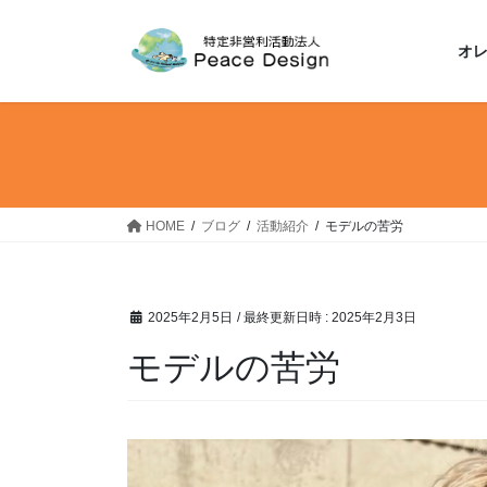
コ
ナ
ン
ビ
オ
テ
ゲ
ン
ー
ツ
シ
へ
ョ
ス
ン
キ
に
ッ
移
HOME
ブログ
活動紹介
モデルの苦労
プ
動
2025年2月5日
/ 最終更新日時 :
2025年2月3日
モデルの苦労