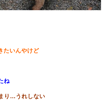
きたいんやけど
たね
まり…うれしない