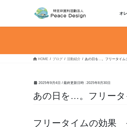
コ
ナ
ン
ビ
オ
テ
ゲ
ン
ー
ツ
シ
へ
ョ
ス
ン
キ
に
ッ
移
HOME
ブログ
活動紹介
あの日を…。フリータイムシリー
プ
動
2025年9月4日
/ 最終更新日時 :
2025年8月30日
あの日を…。フリータイム
フリータイムの効果 