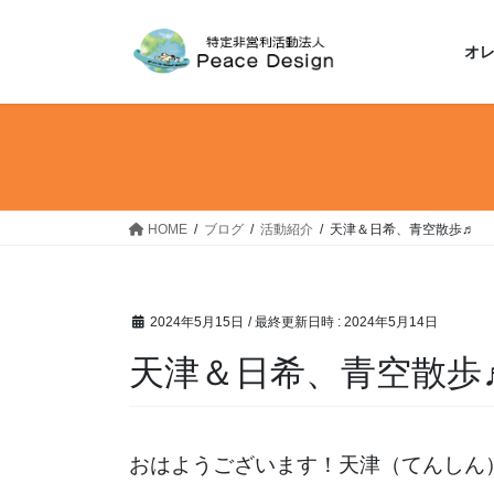
コ
ナ
ン
ビ
オ
テ
ゲ
ン
ー
ツ
シ
へ
ョ
ス
ン
キ
に
ッ
移
HOME
ブログ
活動紹介
天津＆日希、青空散歩♬
プ
動
2024年5月15日
/ 最終更新日時 :
2024年5月14日
天津＆日希、青空散歩
おはようございます！天津（てんしん