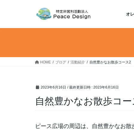
コ
ナ
ン
ビ
オ
テ
ゲ
ン
ー
ツ
シ
へ
ョ
ス
ン
キ
に
ッ
移
HOME
ブログ
活動紹介
自然豊かなお散歩コース2
プ
動
2023年6月16日
/ 最終更新日時 :
2023年6月16日
自然豊かなお散歩コー
ピース広場の周辺は、自然豊かなお散