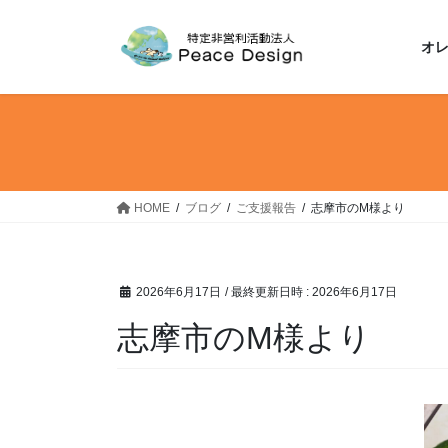
コ
ナ
ン
ビ
オ
テ
ゲ
ン
ー
ツ
シ
へ
ョ
ス
ン
キ
に
ッ
移
HOME
ブログ
ご支援報告
志摩市のM様より
プ
動
2026年6月17日
/ 最終更新日時 :
2026年6月17日
志摩市のM様より