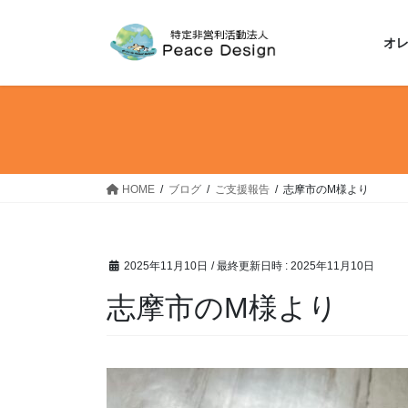
コ
ナ
ン
ビ
オ
テ
ゲ
ン
ー
ツ
シ
へ
ョ
ス
ン
キ
に
ッ
移
HOME
ブログ
ご支援報告
志摩市のM様より
プ
動
2025年11月10日
/ 最終更新日時 :
2025年11月10日
志摩市のM様より