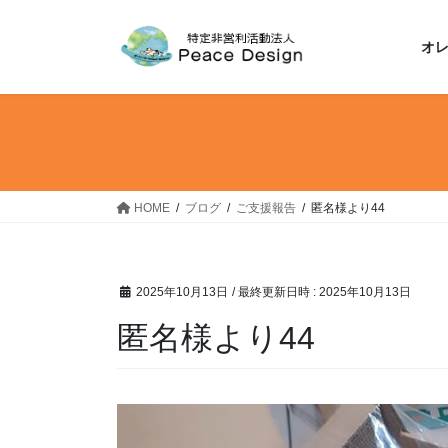
コ
ナ
ン
ビ
オ
テ
ゲ
ン
ー
ツ
シ
へ
ョ
ス
ン
キ
に
ッ
移
HOME
ブログ
ご支援報告
匿名様より44
プ
動
2025年10月13日
/ 最終更新日時 :
2025年10月13日
匿名様より44