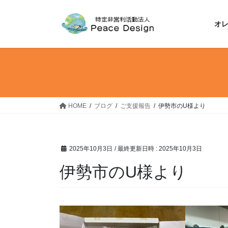
コ
ナ
ン
ビ
オ
テ
ゲ
ン
ー
ツ
シ
へ
ョ
ス
ン
キ
に
ッ
移
HOME
ブログ
ご支援報告
伊勢市のU様より
プ
動
2025年10月3日
/ 最終更新日時 :
2025年10月3日
伊勢市のU様より