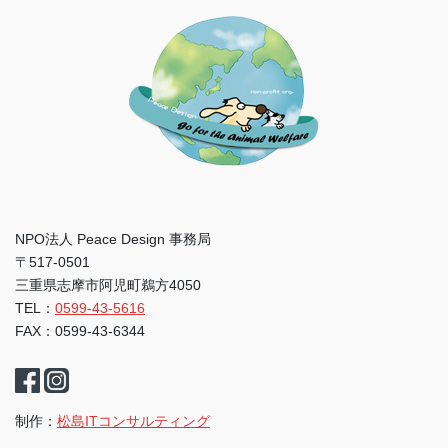
NPO法人 Peace Design 事務局
〒517-0501
三重県志摩市阿児町鵜方4050
TEL：
0599-43-5616
FAX：0599-43-6344
制作：
松島ITコンサルティング