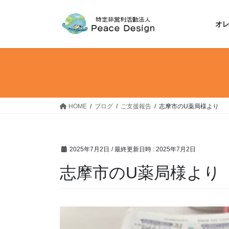
コ
ナ
ン
ビ
オ
テ
ゲ
ン
ー
ツ
シ
へ
ョ
ス
ン
キ
に
ッ
移
HOME
ブログ
ご支援報告
志摩市のU薬局様より
プ
動
2025年7月2日
/ 最終更新日時 :
2025年7月2日
志摩市のU薬局様より