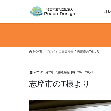
コ
ナ
ン
ビ
オ
テ
ゲ
ン
ー
ツ
シ
へ
ョ
ス
ン
キ
に
ッ
移
HOME
ブログ
ご支援報告
志摩市のT様より
プ
動
2025年6月23日
/ 最終更新日時 :
2025年6月23日
志摩市のT様より