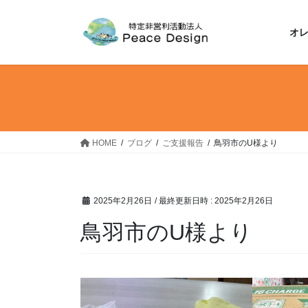
コ
ナ
ン
ビ
オ
テ
ゲ
ン
ー
ツ
シ
へ
ョ
ス
ン
キ
に
ッ
移
HOME
ブログ
ご支援報告
鳥羽市のU様より
プ
動
2025年2月26日
/ 最終更新日時 :
2025年2月26日
鳥羽市のU様より