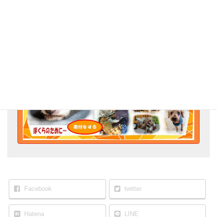
ありがとうございました。
Go for the Animal Welfare!
Facebook
twitter
Hatena
LINE