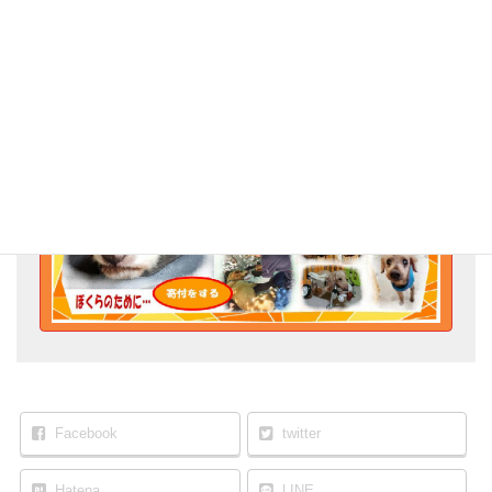
Go for the Animal Welfare!
Facebook
twitter
Hatena
LINE