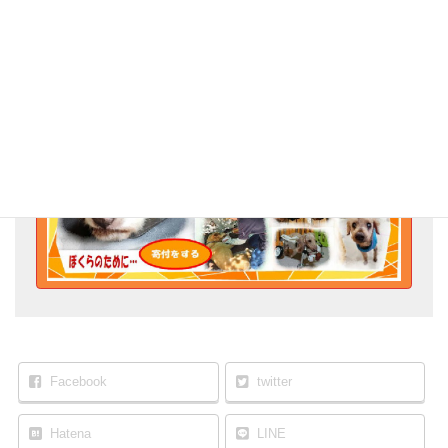
Go for the Animal Welfare!
Facebook
twitter
Hatena
LINE