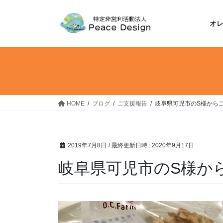
コ
ナ
ン
ビ
オ
テ
ゲ
ン
ー
ツ
シ
へ
ョ
ス
ン
キ
に
ッ
移
HOME
ブログ
ご支援報告
岐阜県可児市のS様から
プ
動
2019年7月8日
/ 最終更新日時 :
2020年9月17日
岐阜県可児市のS様か