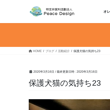
コ
ナ
ン
ビ
オ
テ
ゲ
ン
ー
ツ
シ
へ
ョ
ス
ン
キ
に
ッ
移
HOME
ブログ
活動紹介
保護犬猫の気持ち23
プ
動
2020年3月16日
/ 最終更新日時 :
2020年3月16日
保護犬猫の気持ち23