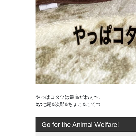
やっぱコタツは最高だねぇ〜。
by:七尾&次郎&ちょこ&こてつ
Go for the Animal Welfare!