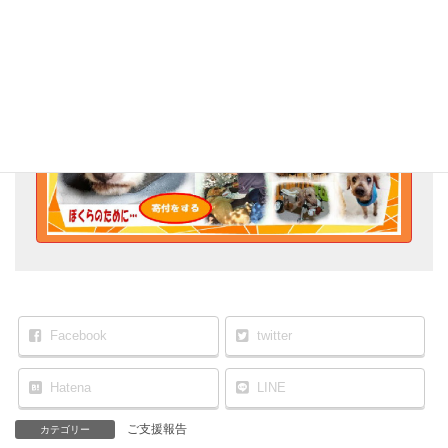
Go for the Animal Welfare!
Facebook
twitter
Hatena
LINE
ご支援報告
カテゴリー