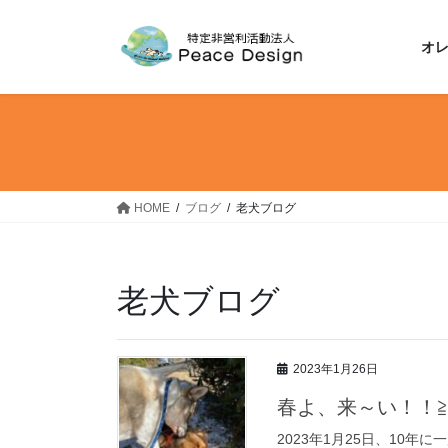
コ
ナ
ン
ビ
オ
テ
ゲ
ン
ー
ツ
シ
へ
ョ
ス
ン
キ
に
ッ
移
HOME
ブログ
老犬ブログ
プ
動
老犬ブログ
2023年1月26日
春よ、来～い！！≧
2023年1月25日、10