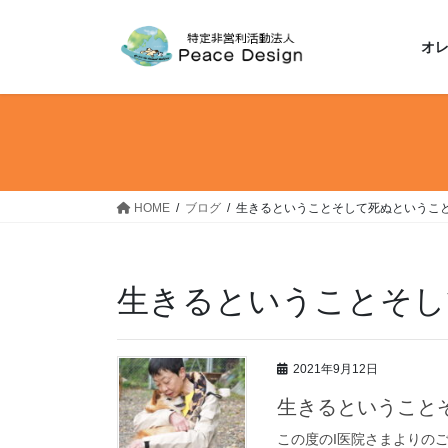
コ
ナ
ン
ビ
オ
テ
ゲ
ン
ー
ツ
シ
へ
ョ
ス
ン
キ
に
ッ
移
HOME
ブログ
生きるということそして死ぬというこ
プ
動
生きるということそし
2021年9月12日
生きるということそ
この度のI医院さまよりの