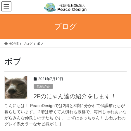
コ
ナ
ン
ビ
テ
ゲ
ン
ー
ブログ
ツ
シ
へ
ョ
ス
ン
HOME
ブログ
ボブ
キ
に
ッ
移
プ
動
ボブ
2021年7月19日
活動紹介
2Fのにゃん達の紹介をします！
こんにちは！ PeaceDesignでは2階と3階に分かれて保護猫たちが
暮らしています。 2階は若くて人慣れも抜群で、毎日じゃれあいな
がらみんな仲良しの子たちです。 まずはさっちゃん！ ふわふわの
グレイ系カラーなサビ柄が […]