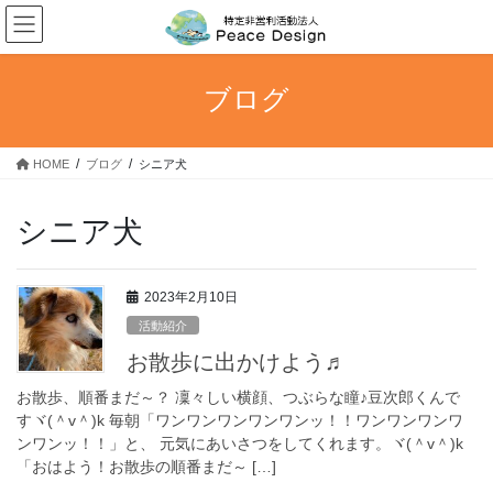
コ
ナ
ン
ビ
テ
ゲ
ン
ー
ブログ
ツ
シ
へ
ョ
ス
ン
HOME
ブログ
シニア犬
キ
に
ッ
移
プ
動
シニア犬
2023年2月10日
活動紹介
お散歩に出かけよう♬
お散歩、順番まだ～？ 凜々しい横顔、つぶらな瞳♪豆次郎くんで
すヾ(＾v＾)k 毎朝「ワンワンワンワンワンッ！！ワンワンワンワ
ンワンッ！！」と、 元気にあいさつをしてくれます。ヾ(＾v＾)k
「おはよう！お散歩の順番まだ～ […]