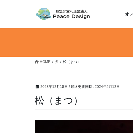
コ
ナ
ン
ビ
オ
テ
ゲ
ン
ー
ツ
シ
へ
ョ
ス
ン
キ
に
ッ
移
HOME
犬
松（まつ）
プ
動
2023年12月18日
/ 最終更新日時 :
2024年5月12日
松（まつ）