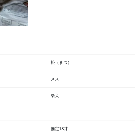
松（まつ）
メス
柴犬
推定13才