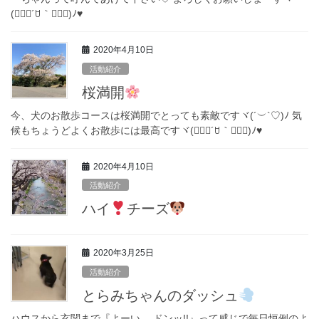
(๑⃙⃘´ꇴ｀๑⃙⃘)ﾉ
♥
2020年4月10日
活動紹介
桜満開
今、犬のお散歩コースは桜満開でとっても素敵ですヾ(´︶`♡)ﾉ 気
候もちょうどよくお散歩には最高ですヾ(๑⃙⃘´ꇴ｀๑⃙⃘)ﾉ♥
2020年4月10日
活動紹介
ハイ
チーズ
2020年3月25日
活動紹介
とらみちゃんのダッシュ
ハウスから玄関まで『よーい。 ドンッ!!』って感じで毎日恒例のよ