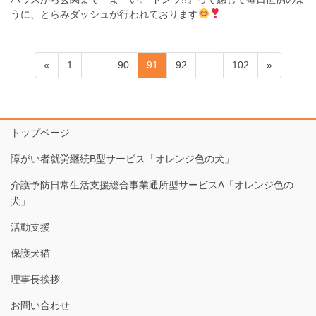
うに、とらみダッシュが行われております
投
固
固
固
固
固
«
1
…
90
91
92
…
102
»
稿
定
定
定
定
定
ペ
ペ
ペ
ペ
ペ
ナ
ー
ー
ー
ー
ー
ビ
ジ
ジ
ジ
ジ
ジ
トップページ
ゲ
障がい者就労継続B型サービス「オレンジ色の犬」
ー
シ
介護予防日常生活支援総合事業通所型サービスA「オレンジ色の
犬」
ョ
ン
活動支援
保護犬猫
理事長挨拶
お問い合わせ