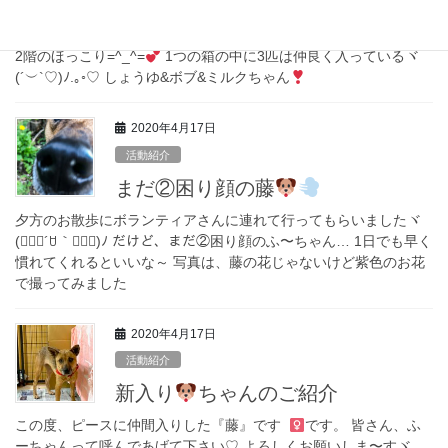
保護犬猫の気持ち25
2階のほっこり=^_^=
1つの箱の中に3匹は仲良く入っているヾ
(´︶`♡)ﾉ.｡◦♡ しょうゆ&ボブ&ミルクちゃん
2020年4月17日
活動紹介
まだ②困り顔の藤
夕方のお散歩にボランティアさんに連れて行ってもらいましたヾ
(๑⃙⃘´ꇴ｀๑⃙⃘)ﾉ だけど、まだ②困り顔のふ〜ちゃん… 1日でも早く
慣れてくれるといいな～ 写真は、藤の花じゃないけど紫色のお花
で撮ってみました
2020年4月17日
活動紹介
新入り
ちゃんのご紹介
この度、ピースに仲間入りした『藤』です
です。 皆さん、ふ
ーちゃんって呼んであげて下さい♡ よろしくお願いしま〜すヾ