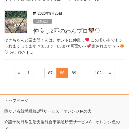
2020年8月25日
活動紹介
仲良し2匹のわんプロ
♡
ゆきちゃんと栗太郎くんは、ホントに仲良し
この暑い中でもジ
ャれまくってますヾ(๑⃙⃘´ꇴ｀๑⃙⃘)ﾉ
♥
可愛い～
癒されますぅ～
♡ by：ゆき […]
投
固
固
固
固
固
«
1
…
87
88
89
…
102
»
稿
定
定
定
定
定
ペ
ペ
ペ
ペ
ペ
ナ
ー
ー
ー
ー
ー
ビ
ジ
ジ
ジ
ジ
ジ
トップページ
ゲ
障がい者就労継続B型サービス「オレンジ色の犬」
ー
シ
介護予防日常生活支援総合事業通所型サービスA「オレンジ色の
犬」